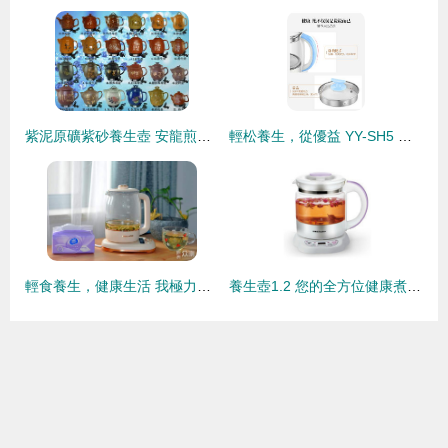
紫泥原礦紫砂養生壺 安龍煎藥壺的匠心選擇與健康之道
輕松養生，從優益 YY-SH5 養生壺開始——評測與使用體驗分享
輕食養生，健康生活 我極力推薦的大宇養生壺
養生壺1.2 您的全方位健康煮飲伴侶——最新產品信息與選購參考