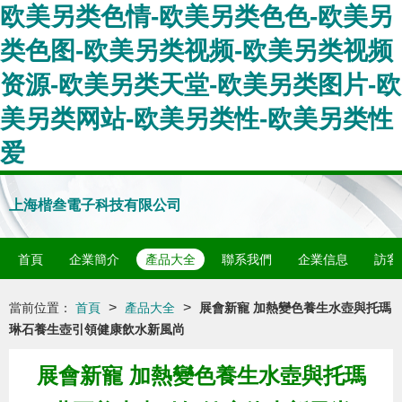
欧美另类色情-欧美另类色色-欧美另
类色图-欧美另类视频-欧美另类视频
资源-欧美另类天堂-欧美另类图片-欧
美另类网站-欧美另类性-欧美另类性
爱
上海楷叁電子科技有限公司
首頁
企業簡介
產品大全
聯系我們
企業信息
訪客
>
>
當前位置：
首頁
產品大全
展會新寵 加熱變色養生水壺與托瑪
琳石養生壺引領健康飲水新風尚
展會新寵 加熱變色養生水壺與托瑪