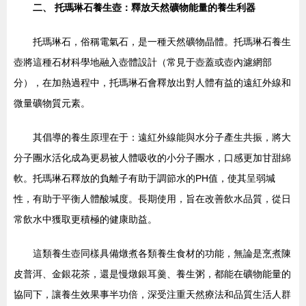
二、 托瑪琳石養生壺：釋放天然礦物能量的養生利器
托瑪琳石，俗稱電氣石，是一種天然礦物晶體。托瑪琳石養生
壺將這種石材科學地融入壺體設計（常見于壺蓋或壺內濾網部
分），在加熱過程中，托瑪琳石會釋放出對人體有益的遠紅外線和
微量礦物質元素。
其倡導的養生原理在于：遠紅外線能與水分子產生共振，將大
分子團水活化成為更易被人體吸收的小分子團水，口感更加甘甜綿
軟。托瑪琳石釋放的負離子有助于調節水的PH值，使其呈弱堿
性，有助于平衡人體酸堿度。長期使用，旨在改善飲水品質，從日
常飲水中獲取更積極的健康助益。
這類養生壺同樣具備燉煮各類養生食材的功能，無論是烹煮陳
皮普洱、金銀花茶，還是慢燉銀耳羹、養生粥，都能在礦物能量的
協同下，讓養生效果事半功倍，深受注重天然療法和品質生活人群