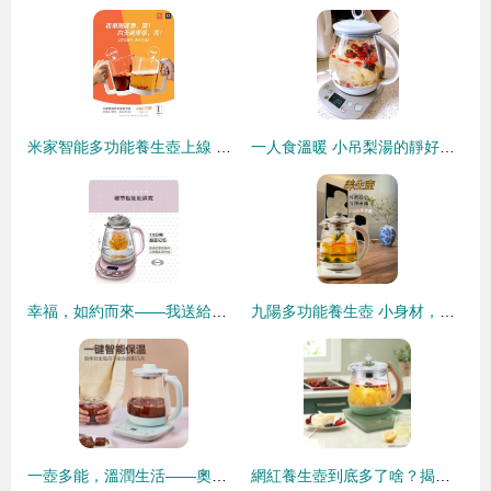
米家智能多功能養生壺上線 白天可煲湯晚上可擼串“, “content
一人食溫暖 小吊梨湯的靜好慢煮時光
幸福，如約而來——我送給爸爸的智慧選擇“小熊”YSHC18B1養生壺評測體驗
九陽多功能養生壺 小身材，大用場的智慧生活伴侶
一壺多能，溫潤生活——奧克斯養生壺使用體驗與價值解析
網紅養生壺到底多了啥？揭開它的真實面紗