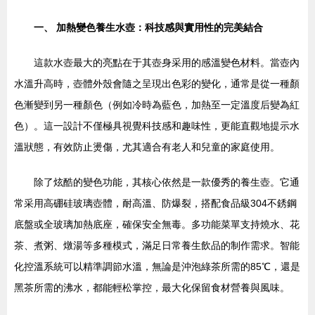
一、 加熱變色養生水壺：科技感與實用性的完美結合
這款水壺最大的亮點在于其壺身采用的感溫變色材料。當壺內
水溫升高時，壺體外殼會隨之呈現出色彩的變化，通常是從一種顏
色漸變到另一種顏色（例如冷時為藍色，加熱至一定溫度后變為紅
色）。這一設計不僅極具視覺科技感和趣味性，更能直觀地提示水
溫狀態，有效防止燙傷，尤其適合有老人和兒童的家庭使用。
除了炫酷的變色功能，其核心依然是一款優秀的養生壺。它通
常采用高硼硅玻璃壺體，耐高溫、防爆裂，搭配食品級304不銹鋼
底盤或全玻璃加熱底座，確保安全無毒。多功能菜單支持燒水、花
茶、煮粥、燉湯等多種模式，滿足日常養生飲品的制作需求。智能
化控溫系統可以精準調節水溫，無論是沖泡綠茶所需的85℃，還是
黑茶所需的沸水，都能輕松掌控，最大化保留食材營養與風味。